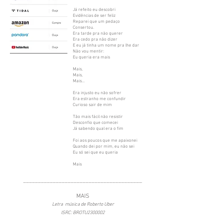
Já refeito eu descobri
Evidências de ser feliz
Reparei que um pedaço
Consertou.
Era tarde pra não querer
Era cedo pra não dizer
E eu já tinha um nome pra lhe dar
Não vou mentir:
Eu queria era mais
Mais,
Mais,
Mais...
Era injusto eu não sofrer
Era estranho me confundir
Curioso sair de mim
Tão mais fácil não resistir
Desconfio que comecei
Já sabendo qual era o fim
Foi aos poucos que me apaixonei
Quando dei por mim, eu não sei
Eu só sei que eu queria
Mais
________________________________________
MAIS
Letra música de Roberto Uber
ISRC: BROTU2300002