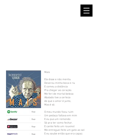
Mais
Ela disse e não mentiu
Devorou minha boca e riu
E comeu a distância
Pra chegar ao coração.
Me feri de mortal beleza
Abalado tive a certeza
de que o amor é junto,
Mas é só.
O meu mundo ficou ruim
Um pedaço faltava em mim
E eu pus um remendo
Só pra ter como fechar.
E cantei feito um rouxinol
Me entreguei feito um gato ao sol
E eu soube então que era capaz.